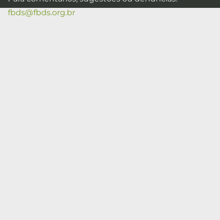
fbds@fbds.org.br