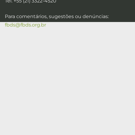
Tel. +55 (21) 3322-4520
Para comentários, sugestões ou denúncias:
fbds@fbds.org.br