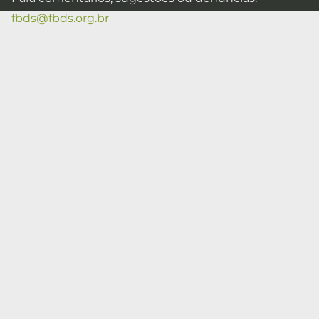
fbds@fbds.org.br