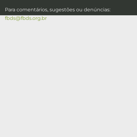
Para comentários, sugestões ou denúncias:
fbds@fbds.org.br