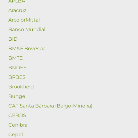
APLBA
Aracruz
ArcelorMittal
Banco Mundial
BID
BM&F Bovespa
BMTE
BNDES
BPBES
Brookfield
Bunge
CAF Santa Bárbara (Belgo-Mineira)
CEBDS
Cenibra
Cepel