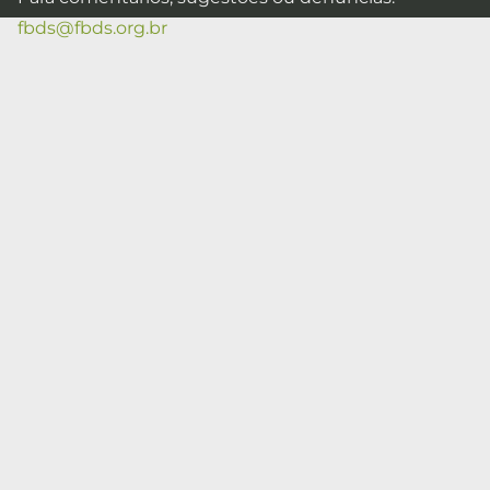
fbds@fbds.org.br