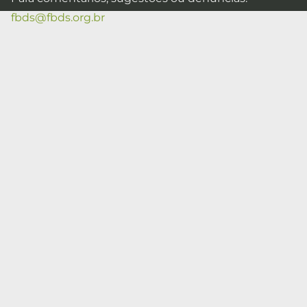
fbds@fbds.org.br