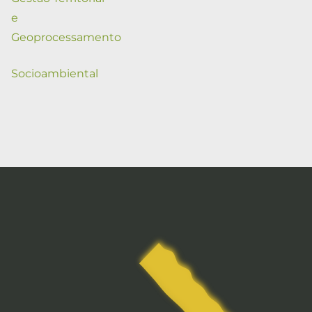
e
Geoprocessamento
Socioambiental